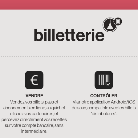
billetterie
VENDRE
CONTRÔLER
Vendez vos billets, pass et
Via notre application Androïd/iOS
abonnements en ligne, au guichet
de scan, compatible avec les billets
et chez vos partenaires, et
“distributeurs”.
percevez directement vos recettes
sur votre compte bancaire, sans
intermédiaire.